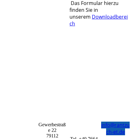
Das Formular hierzu
finden Sie in
unserem
Downloadberei
ch
info@rantzu
Gewerbestraß
e 22
ch-et.de
79112
Tel. +49 7664