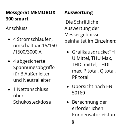
Messgerät MEMOBOX
Auswertung
300 smart
Die Schriftliche
Anschluss
Auswertung der
Messergebnisse
4 Stromschlaufen,
beinhaltet im Einzelnen:
umschaltbar:15/150
/1500/3000 A
Grafikausdrucke:TH
U Mittel, THU Max,
4 abgesicherte
THDI mittel, THDI
Spannungsabgriffe
max, P total, Q total,
für 3 Außenleiter
PF total
und Neutralleiter
Übersicht nach EN
1 Netzanschluss
50160
über
Schukosteckdose
Berechnung der
erforderlichen
Kondensatorleistun
g