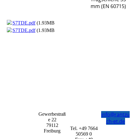
mm (EN 60715)
S7TDE.pdf
(1.93MB)
S7TDE.pdf
(1.93MB)
info@rantzu
Gewerbestraß
e 22
ch-et.de
79112
Tel. +49 7664
Freiburg
50569 0