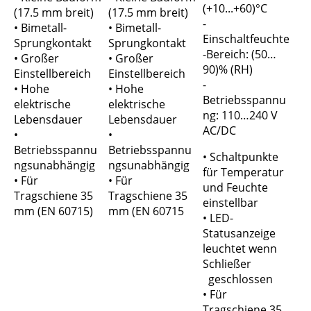
(+10...+60)°C
(17.5 mm breit)
(17.5 mm breit)
-
• Bimetall-
• Bimetall-
Einschaltfeuchte
Sprungkontakt
Sprungkontakt
-Bereich: (50…
• Großer
• Großer
90)% (RH)
Einstellbereich
Einstellbereich
-
• Hohe
• Hohe
Betriebsspannu
elektrische
elektrische
ng: 110…240 V
Lebensdauer
Lebensdauer
AC/DC
•
•
Betriebsspannu
Betriebsspannu
• Schaltpunkte
ngsunabhängig
ngsunabhängig
für Temperatur
• Für
• Für
und Feuchte
Tragschiene 35
Tragschiene 35
einstellbar
mm (EN 60715)
mm (EN 60715
• LED-
Statusanzeige
leuchtet wenn
Schließer
geschlossen
• Für
Tragschiene 35