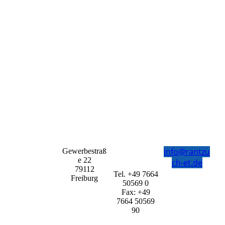
info@rantzu
Gewerbestraß
e 22
ch-et.de
79112
Tel. +49 7664
Freiburg
50569 0
Fax: +49
7664 50569
90