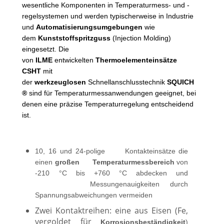
wesentliche Komponenten in Temperaturmess- und -
regelsystemen und werden typischerweise in Industrie
und
Automatisierungsumgebungen
wie
dem
Kunststoffspritzguss
(Injection Molding)
eingesetzt. Die
von
ILME
entwickelten
Thermoelementeinsätze
CSHT
mit
der
werkzeuglosen
Schnellanschlusstechnik
SQUICH
®
sind für Temperaturmessanwendungen geeignet, bei
denen eine präzise Temperaturregelung entscheidend
ist.
10, 16 und 24-polige Kontakteinsätze die
einen
großen Temperaturmessbereich
von
-210 °C bis +760 °C abdecken und
Messungenauigkeiten durch
Spannungsabweichungen vermeiden
Zwei Kontaktreihen: eine aus Eisen (Fe,
vergoldet für
Korrosionsbeständigkeit
)