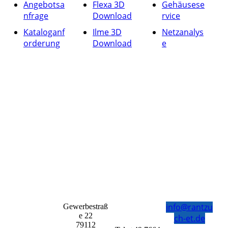
Angebotsa
Flexa 3D
Gehäusese
nfrage
Download
rvice
Kataloganf
Ilme 3D
Netzanalys
orderung
Download
e
info@rantzu
Gewerbestraß
e 22
ch-et.de
79112