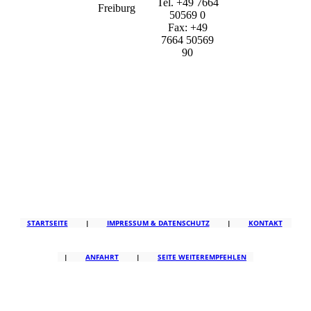
Tel. +49 7664
Freiburg
50569 0
Fax: +49
7664 50569
90
STARTSEITE
|
IMPRESSUM & DATENSCHUTZ
|
KONTAKT
|
ANFAHRT
|
SEITE WEITEREMPFEHLEN